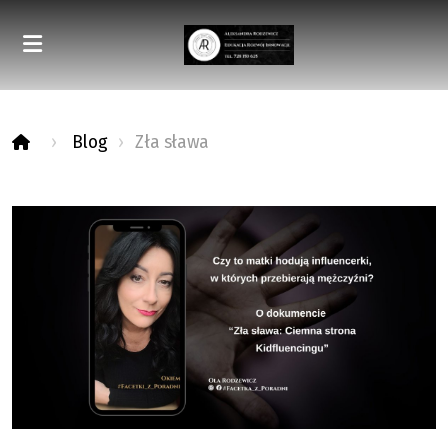
Blog
Zła sława